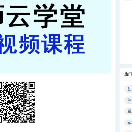
热
如
注
军
军