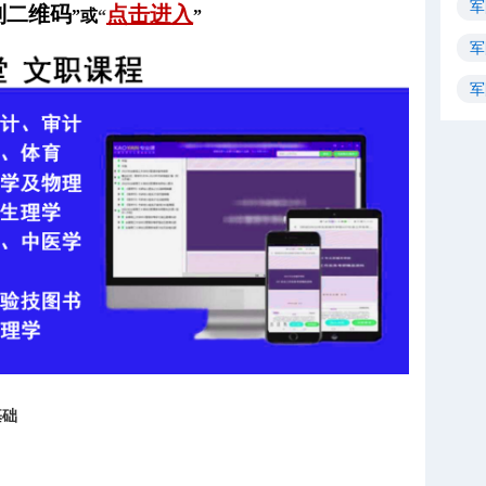
军
别二维码
点击进入
”或
“
”
军
军
基础