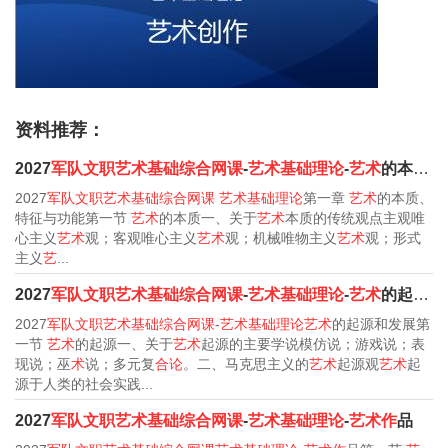
资料推荐：
2027
军队文职艺术基础综合网课
-
艺术基础理论
-
艺术
的本质、特征与功能
2027
军队文职艺术基础综合网课
艺术基础理论
第一章
艺术
的本质、
特征与功能第一节
艺术
的本质一、关于
艺术
本质的传统观点主观唯
心主义
艺术
观；客观唯心主义
艺术
观；机械唯物主义
艺术
观；形式
主义
艺
...
2027
军队文职艺术基础综合网课
-
艺术基础理论
-
艺术
的起源和发展
2027
军队文职艺术基础综合网课
-
艺术基础理论艺术
的起源和发展第
一节
艺术
的起源一、关于
艺术
起源的主要学说模仿说；游戏说；表
现说；巫
术
说；多元复
合论
。二、马克思主义的
艺术
起源观
艺术
起
源于人类的社会实践...
2027
军队文职艺术基础综合网课
-
艺术基础理论
-​
艺术作
品