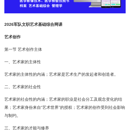
2026军队文职艺术基础综合网课
艺术创作
第一节 艺术创作主体
一、艺术家的主体性
艺术家的主体性的内涵；艺术家是艺术生产的发起者和创造者。
二、艺术家的社会性
艺术家的社会性的内涵；艺术家的职业是社会分工及观念变化的结
果；艺术家身份来自“艺术世界”的授权；艺术家的创作受到社会影响
与制约。
三、艺术家的才能与修养