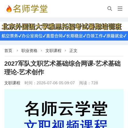


首页
职业资格
文职课程
正文



2027军队文职艺术基础综合网课-艺术基础
理论-艺术创作
文职课程
时间：2026-07-06 05:09:07
阅读：728