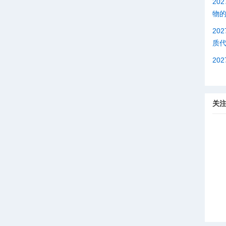
20
物
20
质
20
关