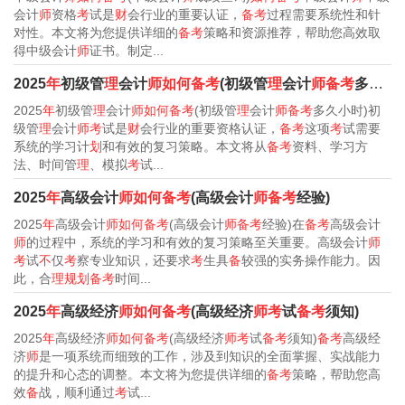
会计
师
资格
考
试是
财
会行业的重要认证，
备考
过程需要系统性和针
对性。本文将为您提供详细的
备考
策略和资源推荐，帮助您高效取
得中级会计
师
证书。制定...
2025
年
初级管
理
会计
师如何备考
(初级管
理
会计
师备考
多久小时)
2025
年
初级管
理
会计
师如何备考
(初级管
理
会计
师备考
多久小时)初
级管
理
会计
师考
试是
财
会行业的重要资格认证，
备考
这项
考
试需要
系统的学习计
划
和有效的复习策略。本文将从
备考
资料、学习方
法、时间管
理
、模拟
考
试...
2025
年
高级会计
师如何备考
(高级会计
师备考
经验)
2025
年
高级会计
师如何备考
(高级会计
师备考
经验)在
备考
高级会计
师
的过程中，系统的学习和有效的复习策略至关重要。高级会计
师
考
试
不
仅
考
察专业知识，还要求
考
生具
备
较强的实务操作能力。因
此，合
理规划备考
时间...
2025
年
高级经济
师如何备考
(高级经济
师考
试
备考
须知)
2025
年
高级经济
师如何备考
(高级经济
师考
试
备考
须知)
备考
高级经
济
师
是一项系统而细致的工作，涉及到知识的全面掌握、实战能力
的提升和心态的调整。本文将为您提供详细的
备考
策略，帮助您高
效
备
战，顺利通过
考
试...