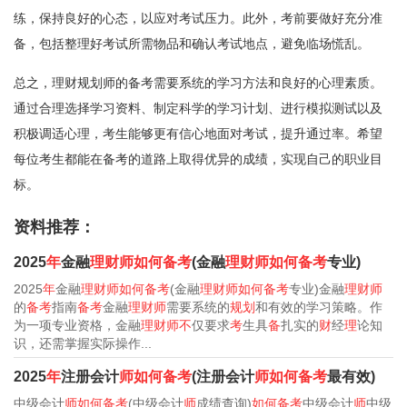
练，保持良好的心态，以应对考试压力。此外，考前要做好充分准
备，包括整理好考试所需物品和确认考试地点，避免临场慌乱。
总之，理财规划师的备考需要系统的学习方法和良好的心理素质。
通过合理选择学习资料、制定科学的学习计划、进行模拟测试以及
积极调适心理，考生能够更有信心地面对考试，提升通过率。希望
每位考生都能在备考的道路上取得优异的成绩，实现自己的职业目
标。
资料推荐：
2025
年
金融
理财师如何备考
(金融
理财师如何备考
专业)
2025
年
金融
理财师如何备考
(金融
理财师如何备考
专业)金融
理财师
的
备考
指南
备考
金融
理财师
需要系统的
规划
和有效的学习策略。作
为一项专业资格，金融
理财师不
仅要求
考
生具
备
扎实的
财
经
理
论知
识，还需掌握实际操作...
2025
年
注册会计
师如何备考
(注册会计
师如何备考
最有效)
中级会计
师如何备考
(中级会计
师
成绩查询)
如何备考
中级会计
师
中级