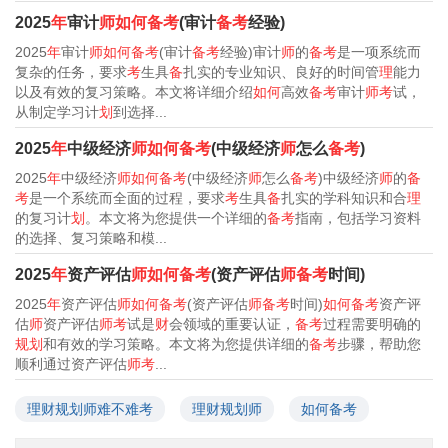
2025
年
审计
师如何备考
(审计
备考
经验)
2025
年
审计
师如何备考
(审计
备考
经验)审计
师
的
备考
是一项系统而
复杂的任务，要求
考
生具
备
扎实的专业知识、良好的时间管
理
能力
以及有效的复习策略。本文将详细介绍
如何
高效
备考
审计
师考
试，
从制定学习计
划
到选择...
2025
年
中级经济
师如何备考
(中级经济
师
怎么
备考
)
2025
年
中级经济
师如何备考
(中级经济
师
怎么
备考
)中级经济
师
的
备
考
是一个系统而全面的过程，要求
考
生具
备
扎实的学科知识和合
理
的复习计
划
。本文将为您提供一个详细的
备考
指南，包括学习资料
的选择、复习策略和模...
2025
年
资产评估
师如何备考
(资产评估
师备考
时间)
2025
年
资产评估
师如何备考
(资产评估
师备考
时间)
如何备考
资产评
估
师
资产评估
师考
试是
财
会领域的重要认证，
备考
过程需要明确的
规划
和有效的学习策略。本文将为您提供详细的
备考
步骤，帮助您
顺利通过资产评估
师考
...
理财规划师难不难考
理财规划师
如何备考