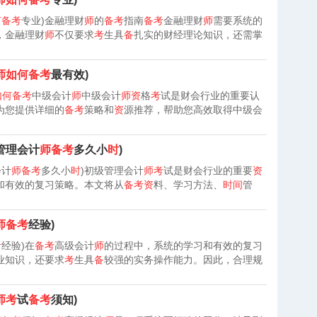
何备考
专业)金融理财
师
的
备考
指南
备考
金融理财
师
需要系统的
，金融理财
师
不仅要求
考
生具
备
扎实的财经理论知识，还需掌
师如何备考
最有效)
如何备考
中级会计
师
中级会计
师资
格
考
试是财会行业的重要认
为您提供详细的
备考
策略和
资
源推荐，帮助您高效取得中级会
管理会计
师备考
多久小
时
)
会计
师备考
多久小
时
)初级管理会计
师考
试是财会行业的重要
资
和有效的复习策略。本文将从
备考资
料、学习方法、
时间
管
师备考
经验)
考
经验)在
备考
高级会计
师
的过程中，系统的学习和有效的复习
业知识，还要求
考
生具
备
较强的实务操作能力。因此，合理规
师考
试
备考
须知)