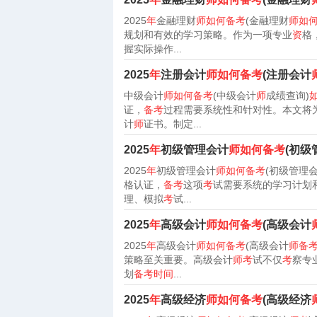
2025
年
金融理财
师如何备考
(金融理财
师如
规划和有效的学习策略。作为一项专业
资
格
握实际操作...
2025
年
注册会计
师如何备考
(注册会计
中级会计
师如何备考
(中级会计
师
成绩查询)
证，
备考
过程需要系统性和针对性。本文将
计
师
证书。制定...
2025
年
初级管理会计
师如何备考
(初级
2025
年
初级管理会计
师如何备考
(初级管理
格认证，
备考
这项
考
试需要系统的学习计划
理、模拟
考
试...
2025
年
高级会计
师如何备考
(高级会计
2025
年
高级会计
师如何备考
(高级会计
师备
策略至关重要。高级会计
师考
试不仅
考
察专
划
备考时间
...
2025
年
高级经济
师如何备考
(高级经济