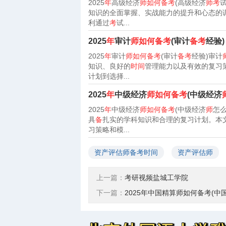
2025
年
高级经济
师如何备考
(高级经济
师考
知识的全面掌握、实战能力的提升和心态的
利通过
考
试...
2025
年
审计
师如何备考
(审计
备考
经验)
2025
年
审计
师如何备考
(审计
备考
经验)审计
知识、良好的
时间
管理能力以及有效的复习
计划到选择...
2025
年
中级经济
师如何备考
(中级经济
2025
年
中级经济
师如何备考
(中级经济
师
怎
具
备
扎实的学科知识和合理的复习计划。本
习策略和模...
资产评估师备考时间
资产评估师
上一篇：
考研视频盐城工学院
下一篇：
2025年中国精算师如何备考(中