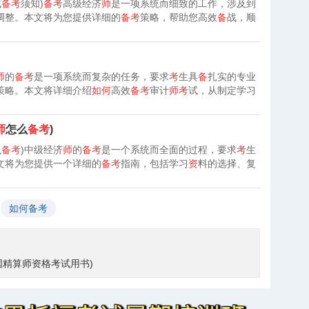
试
备考
须知)
备考
高级经济
师
是一项系统而细致的工作，涉及到
调整。本文将为您提供详细的
备考
策略，帮助您高效
备
战，顺
师
的
备考
是一项系统而复杂的任务，要求
考
生具
备
扎实的专业
策略。本文将详细介绍
如何
高效
备考
审计
师考
试，从制定学习
师
怎么
备考
)
么
备考
)中级经济
师
的
备考
是一个系统而全面的过程，要求
考
生
文将为您提供一个详细的
备考
指南，包括学习
资
料的选择、复
如何备考
国精算师资格考试用书)