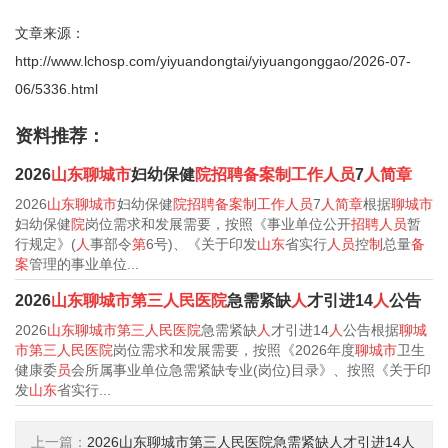
文章来源：
http://www.lchosp.com/yiyuandongtai/yiyuangonggao/2026-07-
06/5336.html
资料推荐：
2026
山东聊城市
妇幼保健
院招聘备案制工作人员
7
人简章
2026
山东聊城市
妇幼保健
院招聘备案制工作人员
7
人简章
根据
聊城市
妇幼保健
院
岗位需求和发展需要，按照《事业单位公开
招聘人员
暂
行规定》(
人
事部令
第
6号)、《关于印发
山东
省实行
人员
控
制
总量
备
案
管理的事业单位...
2026
山东聊城市第三人民医院
急需紧缺
人
才引进14
人
公告
2026
山东聊城市第三人民医院
急需紧缺
人
才引进14
人
公告根据
聊城
市第三人民医院
岗位需求和发展需要，按照《2026年度
聊城市
卫生
健康委
员
会所属事业单位急需紧缺专业(岗位)目录》、按照《关于印
发
山东
省实行...
上一篇：
2026山东聊城市第三人民医院急需紧缺人才引进14人