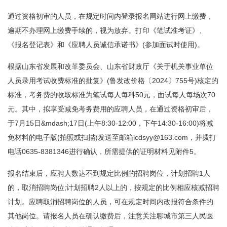
通过资格初审的人员，在规定时间内登录报名网站进行网上缴费，
逾期不办理网上缴费手续的，视为放弃。打印《笔试准考证》、
《报名登记表》和《应聘人员诚信承诺书》(参加面试时使用)。
根据山东省发展和改革委员会、山东省财政厅《关于机关事业单位
人员录用考试收费标准的批复》(鲁发改价格〔2024〕755号)核定的
标准，考务费的收取标准为笔试每人每科50元，面试每人每场次70
元。其中，拟享受减免考务费用的应聘人员，在通过资格初审后，
于7月15日&mdash;17日(上午8:30-12:00，下午14:30-16:00)将减
免材料的电子版(拍照或扫描)发送至邮箱lcdsyy@163.com，并拨打
电话0635-8381346进行确认，所需提供的证明材料见附件5。
报名结束后，应聘人数达不到规定比例的招聘岗位，计划招聘1人
的，取消招聘岗位;计划招聘2人以上的，按规定的比例相应核减招聘
计划。应聘取消招聘岗位的人员，可在规定时间内改报符合条件的
其他岗位。请报名人员在确认缴费后，注意关注聊城市第三人民医