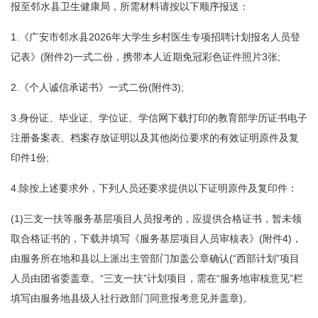
报至邻水县卫生健康局，所需材料请按以下顺序报送：
1.《广安市邻水县2026年大学生乡村医生专项招聘计划报名人员登
记表》(附件2)一式二份，携带本人近期免冠彩色证件照片3张;
2.《个人诚信承诺书》一式二份(附件3);
3.身份证、毕业证、学位证、学信网下载打印的教育部学历证书电子
注册备案表、档案存放证明以及其他岗位要求的有效证明原件及复
印件1份;
4.除按上述要求外，下列人员还要求提供以下证明原件及复印件：
(1)三支一扶等服务基层项目人员报考的，应提供合格证书，暂未领
取合格证书的，下载并填写《服务基层项目人员审核表》(附件4)，
由服务所在地和县以上派出主管部门加盖公章确认(“西部计划”项目
人员由团省委盖章。“三支一扶”计划项目，需在“服务地审核意见”栏
填写由服务地县级人社行政部门同意报考意见并盖章)。