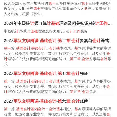
位人员26人公告为加快推进
第十
三师红星医院和
第十
三师中医院建
设发展，及时补充
第十
三师医疗机构事业单位人才
队
伍，改善专业
人才结构，根据《事业...
2024年中级统
计
师（统
计基础
理论及相关知识+统
计工作
实务
中级统
计
师-统
计基础
理论及相关知识+统
计工作
实务
2027
军队文职网课
-
基础会计
-
第
二
章
会计
要素与
会计
等式
第一
篇
基础会计基础会计
：
会计基
本概念、
基
本原理等内容的掌握
程度，检验考生专业水平、贯彻执行能力和责任意识，以及运用
会
计
理论和方法分析解决现实问题的能力。
第
二
章
会计
要素与
会计
等
式
2027
军队文职网课
-
基础会计
-
第
五
章
会计
凭证
第一
篇
基础会计基础会计
：
会计基
本概念、
基
本原理等内容的掌握
程度，检验考生专业水平、贯彻执行能力和责任意识，以及运用
会
计
理论和方法分析解决现实问题的能力。
第
五
章
会计
凭证
2027
军队文职网课
-
基础会计
-
第
六
章
会计
账簿
第一
篇
基础会计基础会计
：
会计基
本概念、
基
本原理等内容的掌握
程度，检验考生专业水平、贯彻执行能力和责任意识，以及运用
会