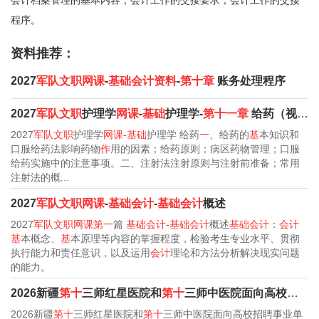
程序。
资料推荐：
2027
军队文职网课
-
基础会计资料
-
第十章
账务处理程序
2027
军队文职
护理学
网课
-
基础
护理学-
第十一章
给药（视频
2027
军队文职
护理学
网课
-
基础
护理学 给药
一
、给药的
基
本知识和
口服给药法影响药物
作
用的因素；给药原则；病区药物管理；口服
给药实施中的注意事项。二、注射法注射原则与注射前准备；常用
注射法的概...
2027
军队文职网课
-
基础会计
-
基础会计
概述
2027
军队文职网课第一
篇
基础会计
-
基础会计
概述
基础会计
：
会计
基
本概念、
基
本原理等内容的掌握程度，检验考生专业水平、贯彻
执行能力和责任意识，以及运用
会计
理论和方法分析解决现实问题
的能力。
2026新疆
第十
三师红星医院和
第十
三师中医院面向高校招聘事业单位人员26人公告
2026新疆
第十
三师红星医院和
第十
三师中医院面向高校招聘事业单